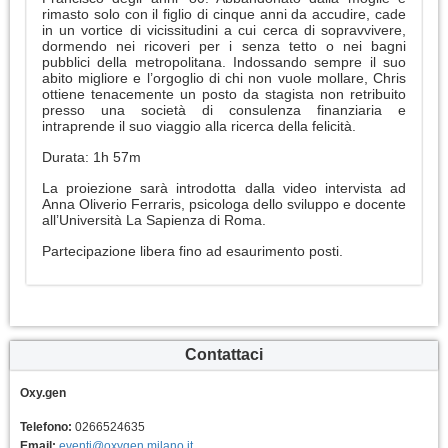
rimasto solo con il figlio di cinque anni da accudire, cade
in un vortice di vicissitudini a cui cerca di sopravvivere,
dormendo nei ricoveri per i senza tetto o nei bagni
pubblici della metropolitana. Indossando sempre il suo
abito migliore e l’orgoglio di chi non vuole mollare, Chris
ottiene tenacemente un posto da stagista non retribuito
presso una società di consulenza finanziaria e
intraprende il suo viaggio alla ricerca della felicità.
Durata: 1h 57m
La proiezione sarà introdotta dalla video intervista ad
Anna Oliverio Ferraris, psicologa dello sviluppo e docente
all’Università La Sapienza di Roma.
Partecipazione libera fino ad esaurimento posti.
Contattaci
Oxy.gen
Telefono:
0266524635
Email:
eventi@oxygen.milano.it