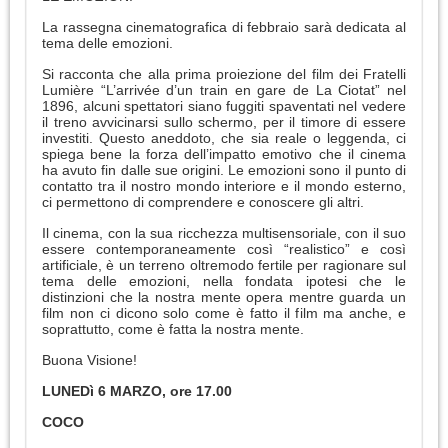
La rassegna cinematografica di febbraio sarà dedicata al
tema delle emozioni.
Si racconta che alla prima proiezione del film dei Fratelli
Lumière “L’arrivée d’un train en gare de La Ciotat” nel
1896, alcuni spettatori siano fuggiti spaventati nel vedere
il treno avvicinarsi sullo schermo, per il timore di essere
investiti. Questo aneddoto, che sia reale o leggenda, ci
spiega bene la forza dell’impatto emotivo che il cinema
ha avuto fin dalle sue origini. Le emozioni sono il punto di
contatto tra il nostro mondo interiore e il mondo esterno,
ci permettono di comprendere e conoscere gli altri.
Il cinema, con la sua ricchezza multisensoriale, con il suo
essere contemporaneamente così “realistico” e così
artificiale, è un terreno oltremodo fertile per ragionare sul
tema delle emozioni, nella fondata ipotesi che le
distinzioni che la nostra mente opera mentre guarda un
film non ci dicono solo come è fatto il film ma anche, e
soprattutto, come è fatta la nostra mente.
Buona Visione!
LUNEDì 6 MARZO, ore 17.00
COCO