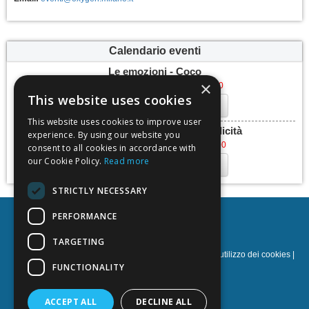
Calendario eventi
Le emozioni - Coco
×
lunedì 6 marzo 2023, 17:00 - 19:00
This website uses cookies
Aggiungi al calendario
This website uses cookies to improve user
Le emozioni - La ricerca della felicità
experience. By using our website you
lunedì 13 marzo 2023, 17:00 - 19:00
consent to all cookies in accordance with
our Cookie Policy.
Read more
Aggiungi al calendario
STRICTLY NECESSARY
PERFORMANCE
Oxy.gen
TARGETING
Norme sulla privacy
|
Termini e condizioni
|
Norme sull'utilizzo dei cookies
|
Sostegno
FUNCTIONALITY
NOETIK Production
ACCEPT ALL
DECLINE ALL