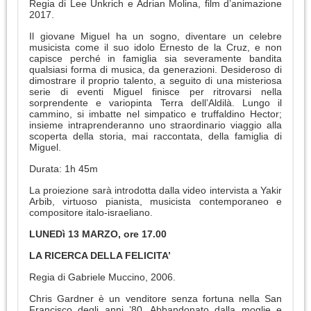
Regia di Lee Unkrich e Adrian Molina, film d’animazione
2017.
Il giovane Miguel ha un sogno, diventare un celebre
musicista come il suo idolo Ernesto de la Cruz, e non
capisce perché in famiglia sia severamente bandita
qualsiasi forma di musica, da generazioni. Desideroso di
dimostrare il proprio talento, a seguito di una misteriosa
serie di eventi Miguel finisce per ritrovarsi nella
sorprendente e variopinta Terra dell’Aldilà. Lungo il
cammino, si imbatte nel simpatico e truffaldino Hector;
insieme intraprenderanno uno straordinario viaggio alla
scoperta della storia, mai raccontata, della famiglia di
Miguel.
Durata: 1h 45m
La proiezione sarà introdotta dalla video intervista a Yakir
Arbib, virtuoso pianista, musicista contemporaneo e
compositore italo-israeliano.
LUNEDì 13 MARZO, ore 17.00
LA RICERCA DELLA FELICITA’
Regia di Gabriele Muccino, 2006.
Chris Gardner è un venditore senza fortuna nella San
Francisco degli anni ’80. Abbandonato dalla moglie e